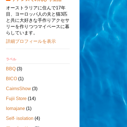
オーストラリアに住んで17年
目、ヨーロッパ人の夫と猫3匹
と共に大好きな手作りアクセサ
リーを作りつつマイペースに暮
らしています。
詳細プロフィールを表示
ラベル
BBQ
(3)
BICO
(1)
CairnsShow
(3)
Fujii Store
(14)
lornajane
(1)
Self- isolation
(4)