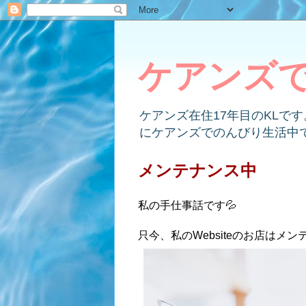
ケアンズ
ケアンズ在住17年目のKLで
にケアンズでのんびり生活中
メンテナンス中
私の手仕事話です💦
只今、私のWebsiteのお店は