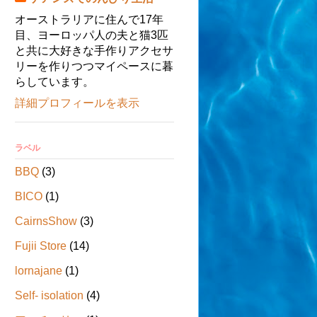
オーストラリアに住んで17年
目、ヨーロッパ人の夫と猫3匹
と共に大好きな手作りアクセサ
リーを作りつつマイペースに暮
らしています。
詳細プロフィールを表示
ラベル
BBQ
(3)
BICO
(1)
CairnsShow
(3)
Fujii Store
(14)
lornajane
(1)
Self- isolation
(4)