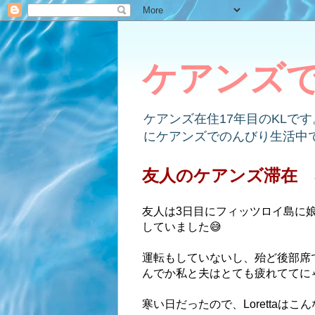
ケアンズ
ケアンズ在住17年目のKLで
にケアンズでのんびり生活中
友人のケアンズ滞在 
友人は3日目にフィッツロイ島に
していました😅
運転もしていないし、殆ど後部席
んでか私と夫はとても疲れててに
寒い日だったので、Lorettaはこ