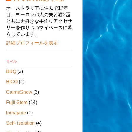
オーストラリアに住んで17年
目、ヨーロッパ人の夫と猫3匹
と共に大好きな手作りアクセサ
リーを作りつつマイペースに暮
らしています。
詳細プロフィールを表示
ラベル
BBQ
(3)
BICO
(1)
CairnsShow
(3)
Fujii Store
(14)
lornajane
(1)
Self- isolation
(4)