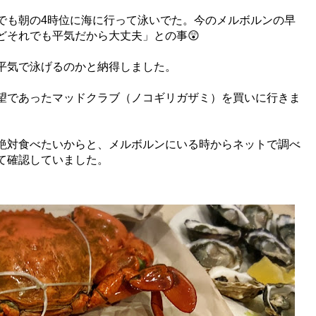
でも朝の4時位に海に行って泳いでた。今のメルボルンの早
どそれでも平気だから大丈夫」との事😲
平気で泳げるのかと納得しました。
望であったマッドクラブ（ノコギリガザミ）を買いに行きま
絶対食べたいからと、メルボルンにいる時からネットで調べ
て確認していました。