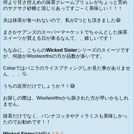
何より甘さ控えめの抹茶クレームブリュレがちょっと苦め
のサクサク砂糖と混じりあってすご～く美味しい！！！
夫は抹茶が食べれないので、私が2つとも頂きました😆
まさかケアンズのスーパーマーケットでちゃんとした抹茶
スイーツが買える日が来るなんて、、嬉しいです！
ちなみに、こちらの
Wicked Sister
シリーズのスイーツです
が、何故かWoolworthsの方が品数が多いです。
Colseではバニラのライスプティングしか見た事がありませ
ん、、、💦
うちの近所だけでしょうか？！😅
お探しの際は、Woolworthsから探された方が早いかもしれ
ません。
抹茶だけでなく、パンナコッタやティラミスも美味しかっ
たのでお勧めです！！
Wicked Sister
のHPは
こちら
。