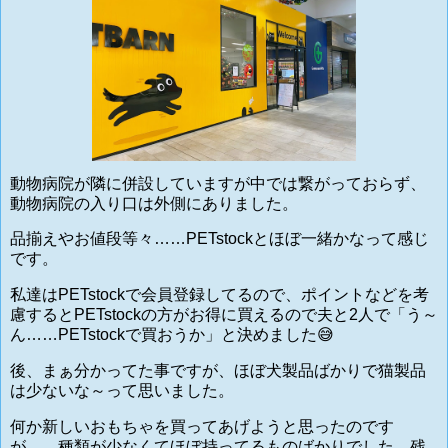
動物病院が隣に併設していますが中では繋がっておらず、
動物病院の入り口は外側にありました。
品揃えやお値段等々……
PETstock
とほぼ一緒かなって感じ
です。
私達は
PETstockで会員登録してるので、ポイントなどを考
慮するとPETstockの方がお得に買えるので夫と2人で「う～
ん……PETstockで買おうか」と決めました😅
後、まぁ分かってた事ですが、ほぼ犬製品ばかりで猫製品
は少ないな～って思いました。
何か新しいおもちゃを買ってあげようと思ったのです
が……種類が少なくてほぼ持ってるものばかりでした。残