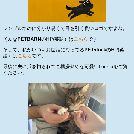
シンプルなのに分かり易くて目を引く良いロゴですよね。
そんな
PETBARN
のHP(英語）は
こちら
です。
そして、私がいつもお世話になってる
PETstock
のHP(英
語）は
こちら
です。
最後に夫に爪を切られてご機嫌斜めな可愛いLorettaをご覧
ください。