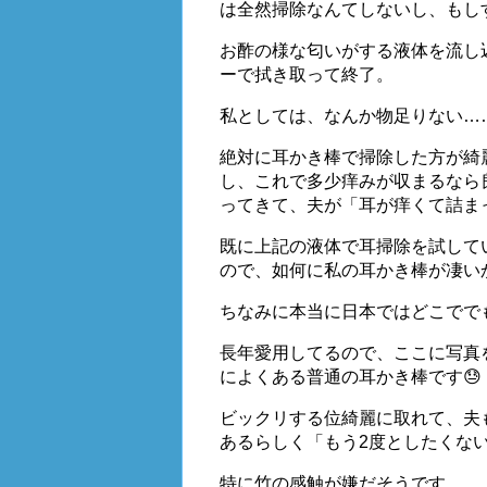
は全然掃除なんてしないし、もし
お酢の様な匂いがする液体を流し
ーで拭き取って終了。
私としては、なんか物足りない…
絶対に耳かき棒で掃除した方が綺
し、これで多少痒みが収まるなら
ってきて、夫が「耳が痒くて詰ま
既に上記の液体で耳掃除を試して
ので、如何に私の耳かき棒が凄い
ちなみに本当に日本ではどこでで
長年愛用してるので、ここに写真
によくある普通の耳かき棒です😓
ビックリする位綺麗に取れて、夫
あるらしく「もう2度としたくな
特に竹の感触が嫌だそうです。