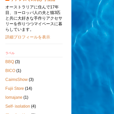
オーストラリアに住んで17年
目、ヨーロッパ人の夫と猫3匹
と共に大好きな手作りアクセサ
リーを作りつつマイペースに暮
らしています。
詳細プロフィールを表示
ラベル
BBQ
(3)
BICO
(1)
CairnsShow
(3)
Fujii Store
(14)
lornajane
(1)
Self- isolation
(4)