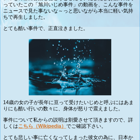
っていたこの「旭川いじめ事件」の動画を、こんな事件を
ニュースで見た事ないな～っと思いながら本当に軽い気持
ちで再生しました。
とても酷い事件で、正直泣きました。
14歳の女の子が長年に亘って受けたいじめと呼ぶにはあま
りにも酷い行いの数々に、身体が怒りで震えました。
事件について私からの説明は割愛させて頂きますので、詳
しくは
こちら（Wikipedia）
でご確認下さい。
とても悲しい事に亡くなってしまった彼女の為に、日本か