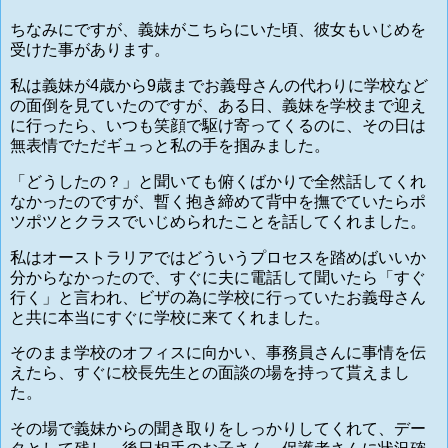
ちなみにですが、義妹がこちらにいた頃、彼女もいじめを
受けた事があります。
私は義妹が4歳から9歳までお義母さんの代わりに学校など
の面倒を見ていたのですが、ある日、義妹を学校まで迎え
に行ったら、いつも笑顔で駆け寄ってくるのに、その日は
無表情でただギュっと私の手を掴みました。
「どうしたの？」と聞いても俯くばかりで全然話してくれ
なかったのですが、暫く抱き締めて背中を撫でていたらポ
ツポツとクラスでいじめられたことを話してくれました。
私はオーストラリアではどういうプロセスを踏めばいいか
分からなかったので、すぐに夫に電話して聞いたら「すぐ
行く」と言われ、ビザの為に学校に行っていたお義母さん
と共に本当にすぐに学校に来てくれました。
そのまま学校のオフィスに向かい、事務員さんに事情を伝
えたら、すぐに校長先生との面談の場を持って貰えまし
た。
その場で義妹からの聞き取りをしっかりしてくれて、デー