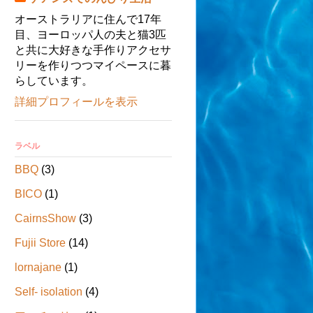
オーストラリアに住んで17年
目、ヨーロッパ人の夫と猫3匹
と共に大好きな手作りアクセサ
リーを作りつつマイペースに暮
らしています。
詳細プロフィールを表示
ラベル
BBQ
(3)
BICO
(1)
CairnsShow
(3)
Fujii Store
(14)
lornajane
(1)
Self- isolation
(4)