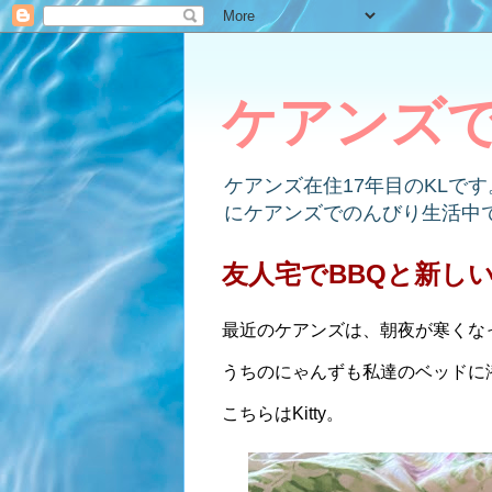
ケアンズ
ケアンズ在住17年目のKLで
にケアンズでのんびり生活中
友人宅でBBQと新し
最近のケアンズは、朝夜が寒くな
うちのにゃんずも私達のベッドに
こちらは
Kitty。